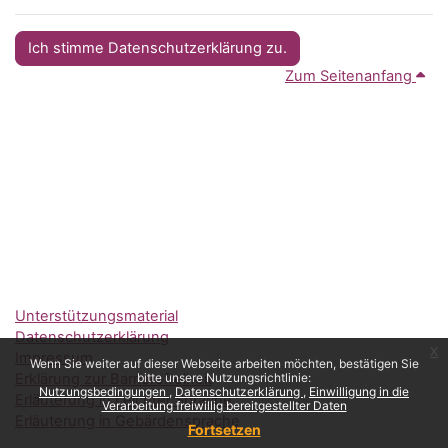
Ich stimme Datenschutzerklärung zu.
Zum Seitenanfang
Unterstützungsmaterial
Datenschutzerklärung
x
Impressum
Wenn Sie weiter auf dieser Webseite arbeiten möchten, bestätigen Sie
Erklärung zur Barrierefreiheit
bitte unsere Nutzungsrichtlinie:
Nutzungsbedingungen
Datenschutzerklärung
Einwilligung in die
Erläuterung in Leichter Sprache
Verarbeitung freiwillig bereitgestellter Daten
Erläuterung in Gebärdensprache
Fortsetzen